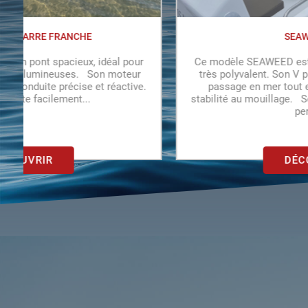
SEAWEED 675
 SEAWEED est un open pêche/promenade
Le SEAWEED 
valent. Son V prononcé lui procure un bon
avec un desig
 en mer tout en conservant une grande
seulement une 
u mouillage. Son pont large est spacieux et
les embruns
permet...
DÉCOUVRIR