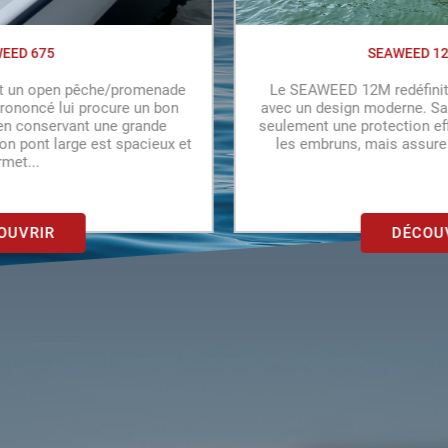
SEAWEED 12 METRES
SE
12M redéfinit les normes du chaland
Ce modèle S
n moderne. Sa coque tulipé assure non
pêche/promenade t
protection efficace contre les vents et
stabilité avec se
, mais assure également une belle...
de mouette. Léger
DÉCOUVRIR