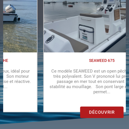
SEAWEED 675
Ce modèle SEAWEED est un open pêche/promenade
très polyvalent. Son V prononcé lui procure un bon
passage en mer tout en conservant une grande
stabilité au mouillage. Son pont large est spacieux et
permet...
DÉCOUVRIR